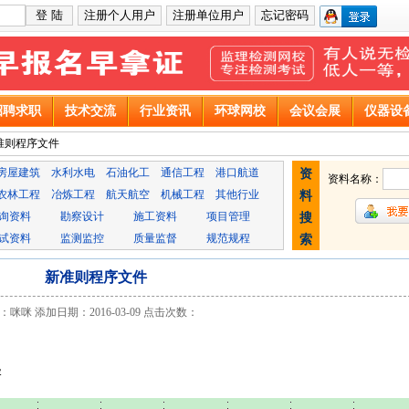
招聘求职
技术交流
行业资讯
环球网校
会议会展
仪器设
准则程序文件
房屋建筑
水利水电
石油化工
通信工程
港口航道
资
资料名称：
农林工程
冶炼工程
航天航空
机械工程
其他行业
料
询资料
勘察设计
施工资料
项目管理
搜
试资料
监测监控
质量监督
规范规程
索
新准则程序文件
咪咪 添加日期：2016-03-09 点击次数：
容