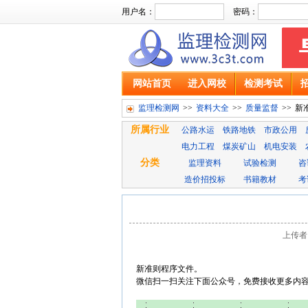
用户名：
密码：
网站首页
进入网校
检测考试
监理检测网
>>
资料大全
>>
质量监督
>>
新
所属行业
公路水运
铁路地铁
市政公用
电力工程
煤炭矿山
机电安装
分类
监理资料
试验检测
咨
造价招投标
书籍教材
考
上传者：
新准则程序文件。
微信扫一扫关注下面公众号，免费接收更多内