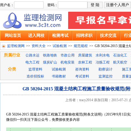
用户名：
密码：
网站首页
进入网校
检测考试
招聘求职
技术交流
行
监理检测网
>>
资料大全
>>
试验检测
>>
规范规程
>>
GB 50204-2015 
所属行业
公路水运
铁路地铁
市政公用
房屋建筑
水利水电
石油化工
电力工程
煤炭矿山
机电安装
农林工程
冶炼工程
航天航空
分类
监理资料
试验检测
咨询资料
勘察设计
施工
造价招投标
书籍教材
考试资料
监测监控
质量
GB 50204-2015 混凝土结构工程施工质量验收规范(
上传者：tracy2014 添加日期：2015-07-2
GB 50204-2015 混凝土结构工程施工质量验收规范(附条文说明)（2015年9月1日
微信扫一扫关注下面公众号，免费接收更多内容