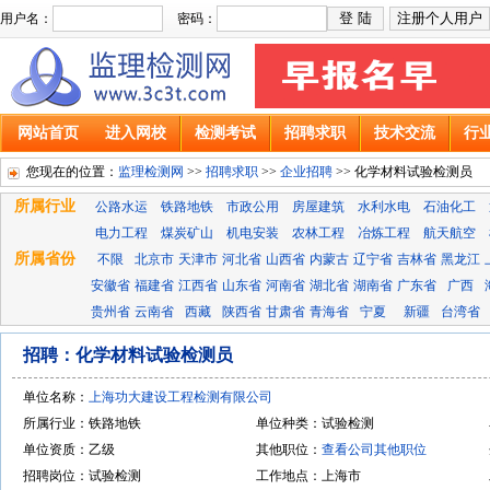
用户名：
密码：
网站首页
进入网校
检测考试
招聘求职
技术交流
行
您现在的位置：
监理检测网
>>
招聘求职
>>
企业招聘
>> 化学材料试验检测员
所属行业
公路水运
铁路地铁
市政公用
房屋建筑
水利水电
石油化工
电力工程
煤炭矿山
机电安装
农林工程
冶炼工程
航天航空
所属省份
不限
北京市
天津市
河北省
山西省
内蒙古
辽宁省
吉林省
黑龙江
安徽省
福建省
江西省
山东省
河南省
湖北省
湖南省
广东省
广西
贵州省
云南省
西藏
陕西省
甘肃省
青海省
宁夏
新疆
台湾省
招聘：化学材料试验检测员
单位名称：
上海功大建设工程检测有限公司
所属行业：铁路地铁
单位种类：试验检测
单位资质：乙级
其他职位：
查看公司其他职位
招聘岗位：试验检测
工作地点：上海市