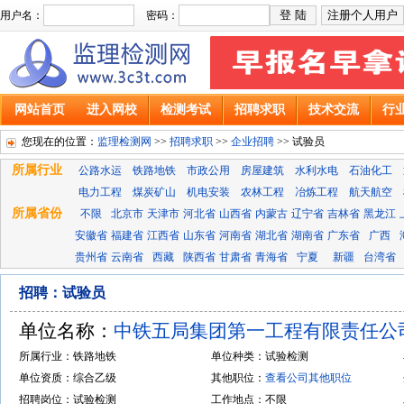
用户名：
密码：
网站首页
进入网校
检测考试
招聘求职
技术交流
行
您现在的位置：
监理检测网
>>
招聘求职
>>
企业招聘
>> 试验员
所属行业
公路水运
铁路地铁
市政公用
房屋建筑
水利水电
石油化工
电力工程
煤炭矿山
机电安装
农林工程
冶炼工程
航天航空
所属省份
不限
北京市
天津市
河北省
山西省
内蒙古
辽宁省
吉林省
黑龙江
安徽省
福建省
江西省
山东省
河南省
湖北省
湖南省
广东省
广西
贵州省
云南省
西藏
陕西省
甘肃省
青海省
宁夏
新疆
台湾省
招聘：试验员
单位名称：
中铁五局集团第一工程有限责任公
所属行业：铁路地铁
单位种类：试验检测
单位资质：综合乙级
其他职位：
查看公司其他职位
招聘岗位：试验检测
工作地点：不限